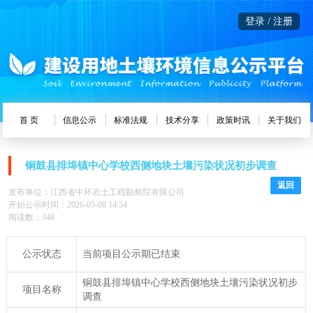
登录 / 注册
首 页
信息公示
标准法规
技术分享
政策时讯
关于我们
铜鼓县排埠镇中心学校西侧地块土壤污染状况初步调查
返回
发布单位：江西省中环岩土工程勘察院有限公司
开始公示时间：2026-05-08 14:54
阅读数：348
公示状态
当前项目公示期已结束
铜鼓县排埠镇中心学校西侧地块土壤污染状况初步
项目名称
调查