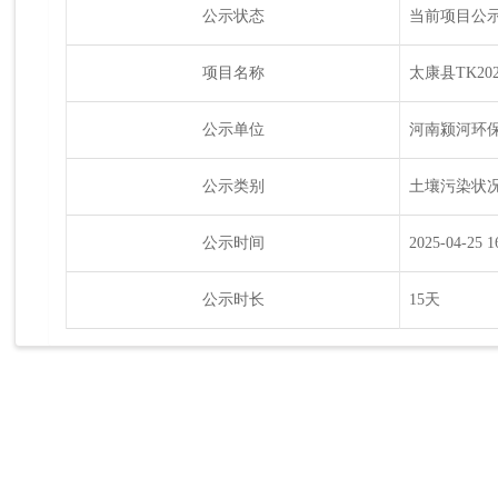
公示状态
当前项目公
项目名称
太康县TK2
公示单位
河南颍河环
公示类别
土壤污染状况
公示时间
2025-04-25 1
公示时长
15天